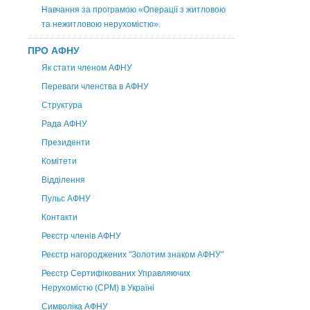
Навчання за програмою «Операції з житловою
та нежитловою нерухомістю».
ПРО АФНУ
Як стати членом АФНУ
Переваги членства в АФНУ
Структура
Рада АФНУ
Президенти
Комітети
Відділення
Пульс АФНУ
Контакти
Реєстр членів АФНУ
Реєстр нагороджених "Золотим знаком АФНУ"
Реєстр Сертифікованих Управляючих
Нерухомістю (CPM) в Україні
Символіка АФНУ