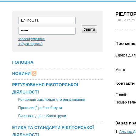
РІЕЛТО
не на сайті
зареєструватися
Про мене
забули пароль?
Сфера діяль
ГОЛОВНА
Місто:
НОВИНИ
Контакти
РЕГУЛЮВАННЯ РІЄЛТОРСЬКОЇ
ДІЯЛЬНОСТІ
E-mail:
Концепція законодавчого регулювання
Номер теле
Пропозиції робочої групи
Висновок для робочої групи
Зараз п
ЕТИКА ТА СТАНДАРТИ РІЄЛТОРСЬКОЇ
1.
Альянс-Д
ДІЯЛЬНОСТІ